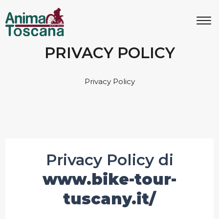
MENU
IT
EN
PRIVACY POLICY
Bike Tours
Privacy Policy
Tour personalizzati
Eroica
Privacy Policy di
Noleggio bici
www.bike-tour-
tuscany.it/
Chi siamo