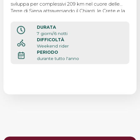
sviluppa per complessivi 209 km nel cuore delle
Terre di Siena attraversando il Chianti, le Crete e la
Val d’Orcia compiendo un viaggio nell’essenza del
leggendario paesaggio toscano.
DURATA
7 giorni/6 notti
DIFFICOLTÀ
Weekend rider
PERIODO
durante tutto l'anno