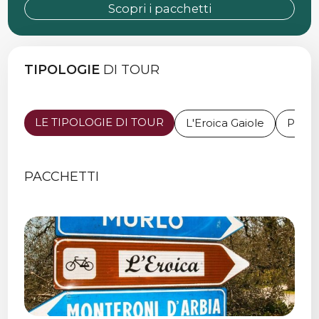
Scopri i pacchetti
TIPOLOGIE
DI TOUR
LE TIPOLOGIE DI TOUR
L'Eroica Gaiole
Perco
PACCHETTI