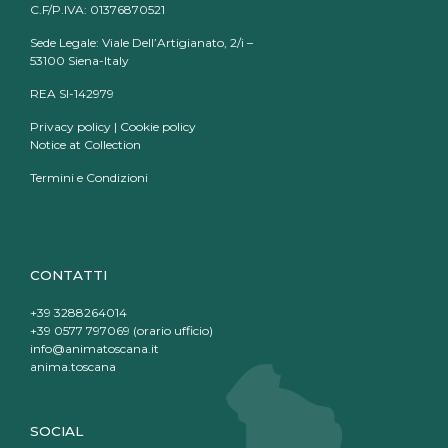
C.F/P.IVA: 01376870521
Sede Legale: Viale Dell’Artigianato, 2/i –
53100 Siena-Italy
REA SI-142979
Privacy policy
|
Cookie policy
Notice at Collection
Termini e Condizioni
CONTATTI
+39 3288264014
+39 0577 797069 (orario ufficio)
info@animatoscana.it
anima.toscana
SOCIAL