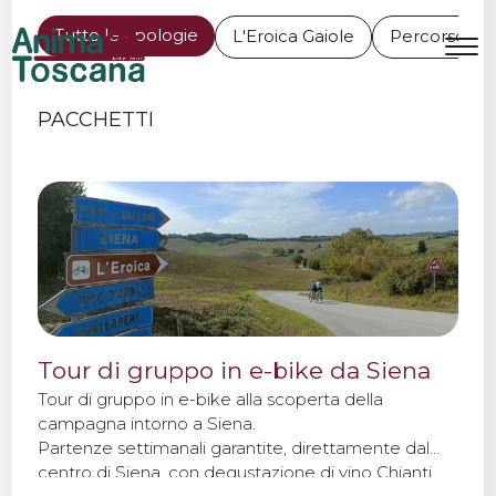
TOUR IN BICI IN TOSCANA
Tutte le tipologie
L'Eroica Gaiole
Percorso pe
MENU
IT
EN
PACCHETTI
Bike Tours
Tour personalizzati
Eroica
Tour di gruppo in e-bike da Siena
Noleggio bici
Tour di gruppo in e-bike alla scoperta della
campagna intorno a Siena.
Partenze settimanali garantite, direttamente dal
Chi siamo
centro di Siena, con degustazione di vino Chianti