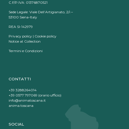
C.F/P.IVA: 01376870521
Sede Legale: Viale Dell’Artigianato, 2/i –
53100 Siena-Italy
REA SI-142979
Privacy policy
|
Cookie policy
Notice at Collection
Termini e Condizioni
CONTATTI
+39 3288264014
+39 0577 797069 (orario ufficio)
info@animatoscana.it
anima.toscana
SOCIAL