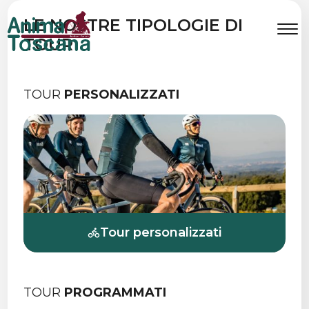
SCOPRI IN BICI
LE NOSTRE TIPOLOGIE DI
TUTTO
TOUR
QUELLO CHE LA
TOSCANA
TOUR
PERSONALIZZATI
HA DA OFFRIRE
Tour personalizzati
TOUR
PROGRAMMATI