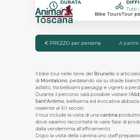
DURATA
DIFF
MONTALCINO
6 Ore
Tutti i
Bike Tours
Tour pe
BRUNELLO BI
€
PREZZO per persona
A partir
Il bike tour nelle terre del
Brunello
si articoler
di
Montalcino
, pedalando sia su strade bianc
asfalto, tra bellissimi paesaggi e vigneti a perd
Durante il percorso sarà possibile visitare l’
Abb
Sant’Antimo
, bellissima ed evocativa abbazi
risalente al XII secolo.
Il tour include la visita di una
cantina
produttri
dove saranno raccontate le varie fase di prod
dalla vendemmia all’affinamento.
Dopo la visita della cantina uno staff preparato