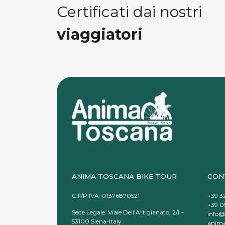
Certificati dai nostri
viaggiatori
ANIMA TOSCANA BIKE TOUR
CON
C.F/P.IVA: 01376870521
+39 3
+39 05
Sede Legale: Viale Dell’Artigianato, 2/i –
info@
53100 Siena-Italy
anima