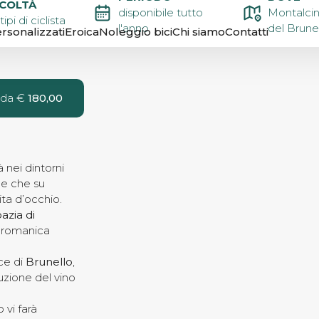
ICOLTÀ
 E
disponibile tutto
Montalci
 tipi di ciclista
l'anno
del Brune
rsonalizzati
Eroica
Noleggio bici
Chi siamo
Contatti
KE TOUR
e da €
180,00
à nei dintorni
he che su
ita d’occhio.
azia di
a romanica
ce di
Brunello
,
uzione del vino
 vi farà