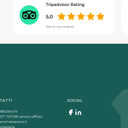
TATTI
SOCIAL
288264014
77 797069 (orario ufficio)
animatoscana.it
.toscana