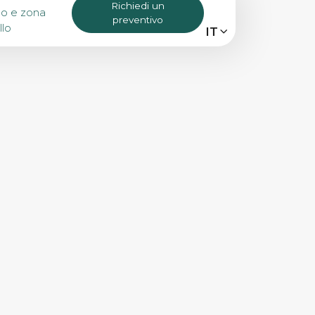
Richiedi un
no e zona
preventivo
llo
MENU
IT
IT
EN
Bike Tours
Tour personalizzati
Eroica
Noleggio bici
Chi siamo