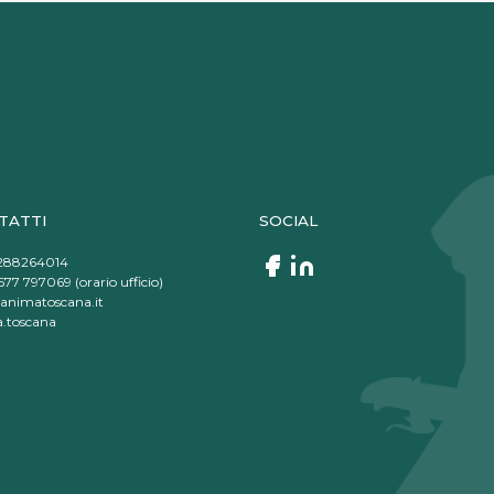
TATTI
SOCIAL
288264014
77 797069 (orario ufficio)
animatoscana.it
.toscana