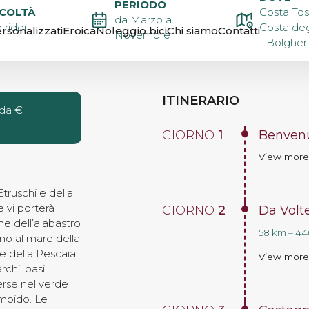
PERIODO
NA WINE
ICOLTÀ
Costa Tos
da Marzo a
 rider
Costa deg
rsonalizzati
Eroica
Noleggio bici
Chi siamo
Contatti
Novembre
- Bolgheri
ITINERARIO
 da €
GIORNO
1
Benvenu
View mor
Etruschi e della
e vi porterà
GIORNO
2
Da Volte
one dell’alabastro
58 km – 440
fino al mare della
e della Pescaia.
View mor
rchi, oasi
erse nel verde
impido. Le