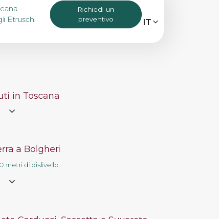
cana -
Richiedi un
li Etruschi
preventivo
MENU
IT
IT
EN
Bike Tours
ti in Toscana
Tour personalizzati
e
Eroica
rra a Bolgheri
 metri di dislivello
Noleggio bici
e
Chi siamo