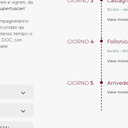
GIORNO
3
Castagn
eti e vigneti, da
upertuscan
”
50 km – 460
View mor
ccompagneranno
ircondati da
 stesso tempo vi
eri DOC, con
GIORNO
4
Follonic
nate.
64 km – 610
View mor
GIORNO
5
Arrivede
View mor