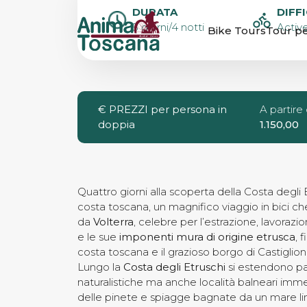
COSTA TOSCA
DURATA
DIFF
5 giorni/4 notti
Active
Bike Tours
Tour pe
& BIKE TOUR
€
PREZZI per persona in
A partire
doppia
1.150,00
Quattro giorni alla scoperta della Costa degli 
costa toscana, un magnifico viaggio in bici ch
da
Volterra
, celebre per l’estrazione, lavorazi
e le sue
imponenti mura di origine etrusca
, 
costa toscana e il grazioso borgo di Castiglion
Lungo la
Costa degli Etruschi
si estendono pa
naturalistiche ma anche località balneari imm
delle pinete e spiagge bagnate da un mare l