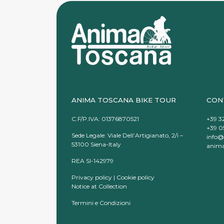
ANIMA TOSCANA BIKE TOUR
CON
C.F/P.IVA: 01376870521
+39 3
+39 05
Sede Legale: Viale Dell’Artigianato, 2/i –
info@
53100 Siena-Italy
anima
REA SI-142979
Privacy policy
|
Cookie policy
Notice at Collection
Termini e Condizioni