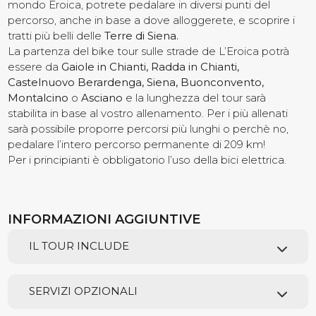
mondo Eroica, potrete pedalare in diversi punti del
percorso, anche in base a dove alloggerete, e scoprire i
Contatti
tratti più belli delle
Terre di Siena.
La partenza del bike tour sulle strade de L’Eroica potrà
essere da
Gaiole in Chianti, Radda in Chianti,
Castelnuovo Berardenga, Siena, Buonconvento,
Montalcino
o
Asciano
e la lunghezza del tour sarà
stabilita in base al vostro allenamento. Per i più allenati
sarà possibile proporre percorsi più lunghi o perchè no,
pedalare l’intero percorso permanente di 209 km!
Per i principianti è obbligatorio l’uso della bici elettrica.
INFORMAZIONI AGGIUNTIVE
IL TOUR INCLUDE
SERVIZI OPZIONALI