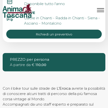
EROICA BIKE TOUR
Disponibile tutto l'anno
MENU
IT
EN
DOVE
Gaiole in Chianti - Radda in Chianti - Siena -
Asciano - Montalcino
Bike Tours
Richiedi un preventivo
Tour personalizzati
PREZZO per persona
A partire da €
Eroica
110,00
Noleggio bici
Con il bike tour sulle strade de
L’Eroica
avrete la possibilità
di conoscere alcuni tratti di percorso della più famosa
corsa vintage al Mondo.
Chi siamo
Accompagnati da uno staff esperto e preparato sul