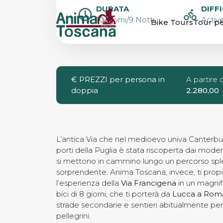
LA VIA FRANC
DURATA
DIFF
10 Giorni/9 Notti
Active
Bike Tours
Tour pe
BICI DA LUCC
€
PREZZI per persona in
A partire 
doppia
2.280,00
L’antica Via che nel medioevo univa Canterbu
porti della Puglia è stata riscoperta dai moder
si mettono in cammino lungo un percorso spl
sorprendente. Anima Toscana, invece, ti prop
l’esperienza della
Via Francigena
in un magnif
bici di 8 giorni, che ti porterà da
Lucca a Rom
strade secondarie e sentieri abitualmente per
pellegrini.