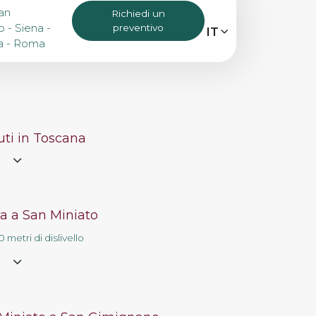
an
Richiedi un
 - Siena -
preventivo
MENU
IT
IT
EN
ia - Roma
Bike Tours
ti in Toscana
Tour personalizzati
e
Eroica
a a San Miniato
 metri di dislivello
Noleggio bici
e
Chi siamo