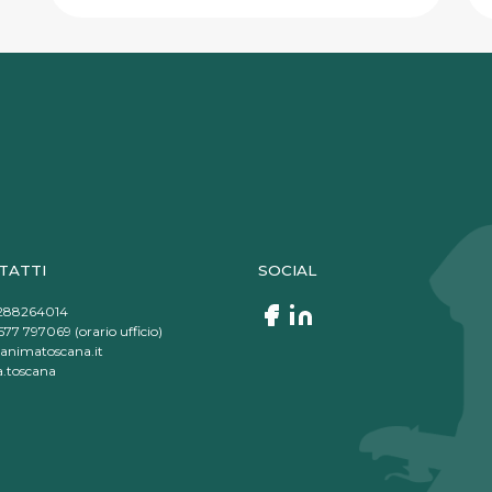
TATTI
SOCIAL
288264014
77 797069 (orario ufficio)
animatoscana.it
.toscana