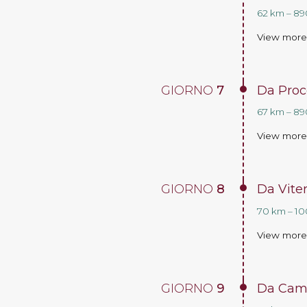
62 km – 890
View mor
GIORNO
7
Da Proc
67 km – 890
View mor
GIORNO
8
Da Vit
70 km – 100
View mor
GIORNO
9
Da Cam