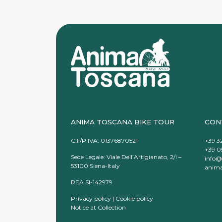
ANIMA TOSCANA BIKE TOUR
CON
C.F/P.IVA: 01376870521
+39 3
+39 05
Sede Legale: Viale Dell’Artigianato, 2/i –
info@
53100 Siena-Italy
anima
REA SI-142979
Privacy policy
|
Cookie policy
Notice at Collection