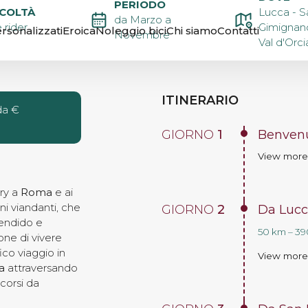
PERIODO
IGENA IN
ICOLTÀ
Lucca - S
da Marzo a
 rider
Gimignano
rsonalizzati
Eroica
Noleggio bici
Chi siamo
Contatti
Novembre
Val d'Orc
A A ROMA
ITINERARIO
da €
GIORNO
1
Benvenu
View mor
ry a
Roma
e ai
ni viandanti, che
GIORNO
2
Da Lucc
endido e
50 km – 390
one di vivere
ico viaggio in
View mor
a
attraversando
corsi da