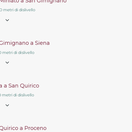
Miniato a San Gimignano
Contatti
 metri di dislivello
e
Gimignano a Siena
 metri di dislivello
e
a a San Quirico
 metri di dislivello
e
Quirico a Proceno