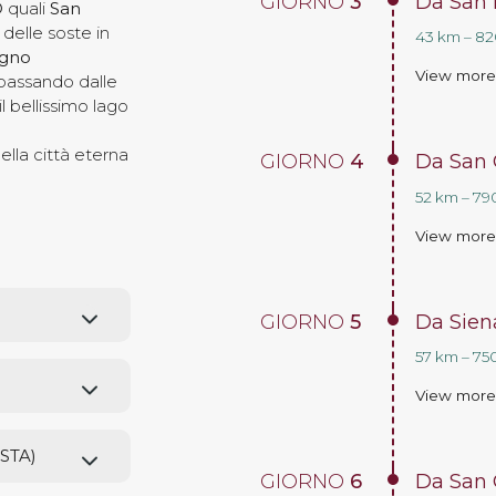
GIORNO
3
Da San 
O
quali
San
delle soste in
43 km – 820
agno
View mor
 passando dalle
il bellissimo lago
 della città eterna
GIORNO
4
Da San 
52 km – 790
View mor
GIORNO
5
Da Sien
57 km – 750
View mor
STA)
GIORNO
6
Da San 