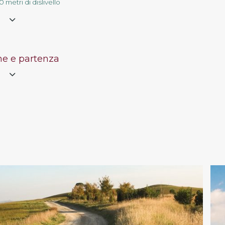
 metri di dislivello
e
ne e partenza
e