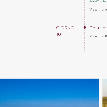
46 km – 420
View mor
GIORNO
Colazio
10
View mor