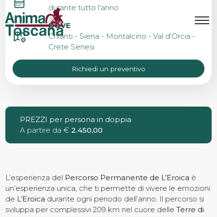
PERCORSO DE L’EROICA
durante tutto l'anno
IN 4 TAPPE – GUIDATO
MENU
IT
EN
DOVE
Chianti - Siena - Montalcino - Val d'Orcia -
Crete Senesi
Bike Tours
Richiedi un preventivo
Tour personalizzati
PREZZI per persona in doppia
A partire da €
Eroica
2.450,00
Noleggio bici
L’esperienza del
Percorso Permanente de L’Eroica
è
un’esperienza unica, che ti permette di vivere le emozioni
de
L’Eroica
durante ogni periodo dell’anno. Il percorso si
Chi siamo
sviluppa per complessivi 209 km nel cuore delle
Terre di