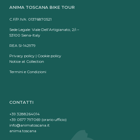
ANIMA TOSCANA BIKE TOUR
C.F/P.IVA: 01376870521
Sede Legale: Viale Dell’Artigianato, 2/i –
53100 Siena-Italy
REA SI-142979
Privacy policy
|
Cookie policy
Notice at Collection
Termini e Condizioni
CONTATTI
+39 3288264014
+39 0577 797069 (orario ufficio)
info@animatoscana.it
anima.toscana