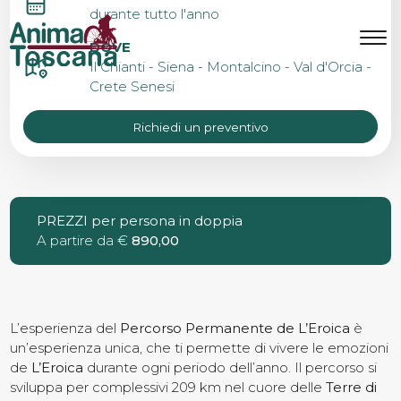
PERCORSO DE L’EROICA
durante tutto l'anno
IN 4 TAPPE – SELF
MENU
IT
EN
DOVE
Il Chianti - Siena - Montalcino - Val d'Orcia -
GUIDED
Crete Senesi
Bike Tours
Richiedi un preventivo
Tour personalizzati
PREZZI per persona in doppia
A partire da €
Eroica
890,00
Noleggio bici
L’esperienza del
Percorso Permanente de L’Eroica
è
un’esperienza unica, che ti permette di vivere le emozioni
de
L’Eroica
durante ogni periodo dell’anno. Il percorso si
Chi siamo
sviluppa per complessivi 209 km nel cuore delle
Terre di