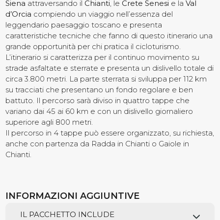
Siena
attraversando il
Chianti
, le
Crete Senesi
e la
Val
d’Orcia
compiendo un viaggio nell’essenza del
Contatti
leggendario paesaggio toscano e presenta
caratteristiche tecniche che fanno di questo itinerario una
grande opportunità per chi pratica il cicloturismo.
L’itinerario si caratterizza per il continuo movimento su
strade asfaltate e sterrate e presenta un dislivello totale di
circa 3.800 metri. La parte sterrata si sviluppa per 112 km
su tracciati che presentano un fondo regolare e ben
battuto. Il percorso sarà diviso in quattro tappe che
variano dai 45 ai 60 km e con un dislivello giornaliero
superiore agli 800 metri.
Il percorso in 4 tappe può essere organizzato, su richiesta,
anche con partenza da Radda in Chianti o Gaiole in
Chianti.
INFORMAZIONI AGGIUNTIVE
IL PACCHETTO INCLUDE