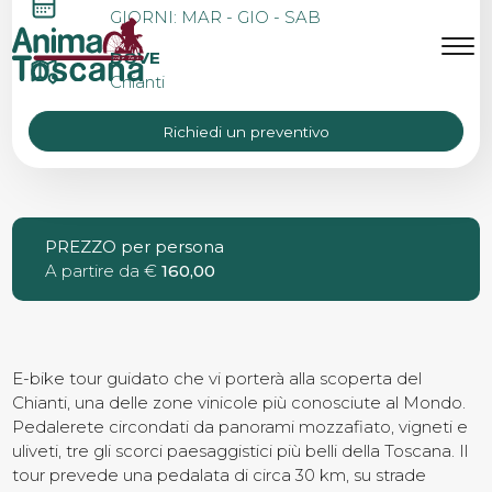
TOUR DI GRUPPO IN E-
GIORNI: MAR - GIO - SAB
BIKE DA SIENA
MENU
IT
EN
DOVE
Chianti
Richiedi un preventivo
Bike Tours
Tour personalizzati
PREZZO per persona
A partire da €
160,00
Eroica
Noleggio bici
E-bike tour guidato che vi porterà alla scoperta del
Chianti, una delle zone vinicole più conosciute al Mondo.
Pedalerete circondati da panorami mozzafiato, vigneti e
uliveti, tre gli scorci paesaggistici più belli della Toscana. Il
Chi siamo
tour prevede una pedalata di circa 30 km, su strade