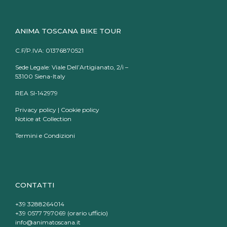
ANIMA TOSCANA BIKE TOUR
C.F/P.IVA: 01376870521
Sede Legale: Viale Dell’Artigianato, 2/i –
53100 Siena-Italy
REA SI-142979
Privacy policy
|
Cookie policy
Notice at Collection
Termini e Condizioni
CONTATTI
+39 3288264014
+39 0577 797069 (orario ufficio)
info@animatoscana.it