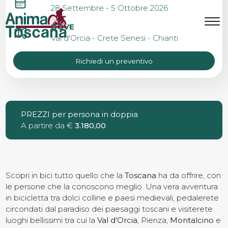
TUSCANY BIKE TOUR E
28 Settembre - 5 Ottobre 2026
L’EROICA
MENU
IT
EN
DOVE
Val d'Orcia - Crete Senesi - Chianti
Richiedi un preventivo
Bike Tours
Tour personalizzati
PREZZI per persona in doppia
A partire da €
3.180,00
Eroica
Noleggio bici
Scopri in bici tutto quello che la
Toscana
ha da offrire, con
le persone che la conoscono meglio. Una vera avventura
in bicicletta tra dolci colline e paesi medievali, pedalerete
circondati dal paradiso dei paesaggi toscani e visiterete
Chi siamo
luoghi bellissimi tra cui la
Val d’Orcia
, Pienza,
Montalcino
e