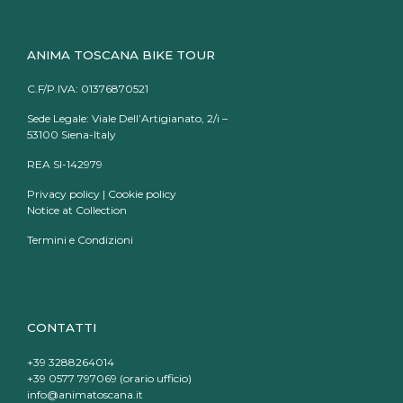
ANIMA TOSCANA BIKE TOUR
C.F/P.IVA: 01376870521
Sede Legale: Viale Dell’Artigianato, 2/i –
53100 Siena-Italy
REA SI-142979
Privacy policy
|
Cookie policy
Notice at Collection
Termini e Condizioni
CONTATTI
+39 3288264014
+39 0577 797069 (orario ufficio)
info@animatoscana.it