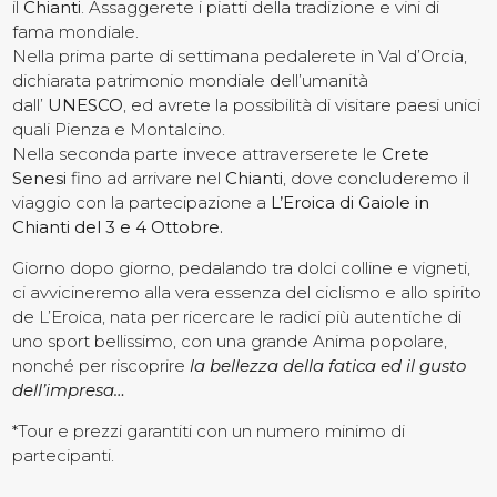
il
Chianti
. Assaggerete i piatti della tradizione e vini di
fama mondiale.
Contatti
Nella prima parte di settimana pedalerete in Val d’Orcia,
dichiarata patrimonio mondiale dell’umanità
dall’
UNESCO
, ed avrete la possibilità di visitare paesi unici
quali Pienza e Montalcino.
Nella seconda parte invece attraverserete le
Crete
Senesi
fino ad arrivare nel
Chianti
, dove concluderemo il
viaggio con la partecipazione a
L’Eroica di Gaiole in
Chianti del 3 e 4 Ottobre.
Giorno dopo giorno, pedalando tra dolci colline e vigneti,
ci avvicineremo alla vera essenza del ciclismo e allo spirito
de L’Eroica, nata per ricercare le radici più autentiche di
uno sport bellissimo, con una grande Anima popolare,
nonché per riscoprire
la bellezza della fatica ed il gusto
dell’impresa…
*Tour e prezzi garantiti con un numero minimo di
partecipanti.