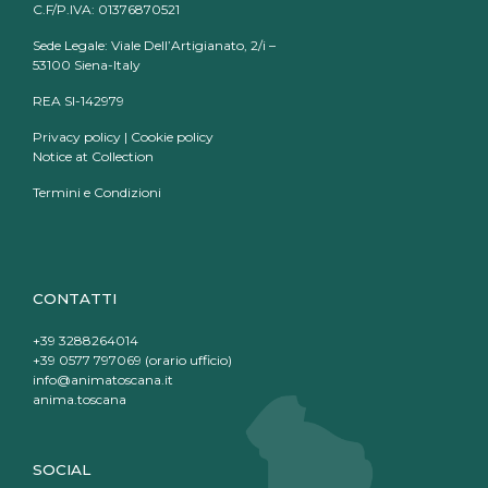
C.F/P.IVA: 01376870521
Sede Legale: Viale Dell’Artigianato, 2/i –
53100 Siena-Italy
REA SI-142979
Privacy policy
|
Cookie policy
Notice at Collection
Termini e Condizioni
CONTATTI
+39 3288264014
+39 0577 797069 (orario ufficio)
info@animatoscana.it
anima.toscana
SOCIAL