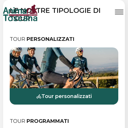
SCOPRI IN BICI
LE NOSTRE TIPOLOGIE DI
TUTTO
TOUR
QUELLO CHE LA
TOSCANA
TOUR
PERSONALIZZATI
HA DA OFFRIRE
Tour personalizzati
TOUR
PROGRAMMATI