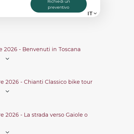
Richiedi un
preventivo
MENU
IT
IT
EN
Bike Tours
re 2026 - Benvenuti in Toscana
e
Tour personalizzati
Eroica
e 2026 - Chianti Classico bike tour
e
Noleggio bici
e 2026 - La strada verso Gaiole o
Chi siamo
e