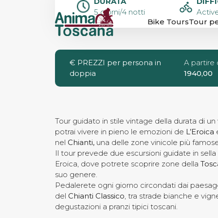
DURATA
DIFF
L’EROICA GAI
5 giorni/4 notti
Active
Bike Tours
Tour pe
WEEKEND
€
PREZZI per persona in
A partire
doppia
1940,00
Tour guidato in stile vintage della durata di 
potrai vivere in pieno le emozioni de
L’Eroica
nel
Chianti,
una delle zone vinicole più famose i
Il tour prevede due escursioni guidate in sella a
Eroica, dove potrete scoprire zone della
Tosc
suo genere.
Pedalerete ogni giorno circondati dai paesa
del
Chianti Classico
, tra strade bianche e vig
degustazioni a pranzi tipici toscani.