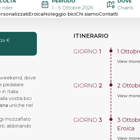
ICOLTÀ
PERIODO
DOVE
OLE
 rider
1 - 5 Ottobre 2026
Chianti
rsonalizzati
Eroica
Noleggio bici
Chi siamo
Contatti
ITINERARIO
 da €
GIORNO
1
1 Ottob
View mor
un weekend, dove
e pedalare
GIORNO
2
2 Ottobr
n Italia.
View mor
lla vostra bici
ana
uniche nel
ggi mozzafiato
GIORNO
3
3 Ottobr
neti, abbinando
Eroica
View mor