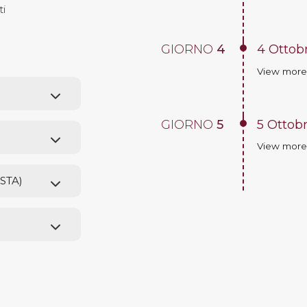
ti
GIORNO
4
4 Ottobr
View mor
GIORNO
5
5 Ottob
View mor
STA)