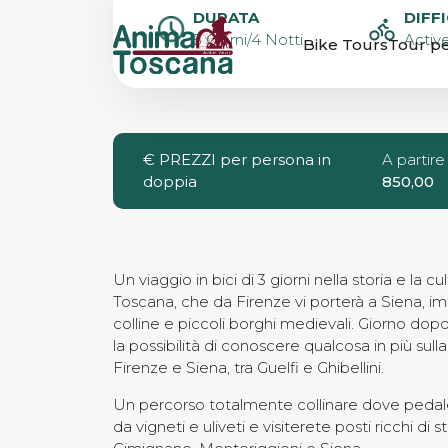
SELF-GUIDED 
DURATA
DIFF
5 Giorni/4 Notti
Active
Bike Tours
Tour pe
TOUR DA FIR
SIENA
€
PREZZI per persona in
A partire
doppia
850,00
Un viaggio in bici di 3 giorni nella storia e la cu
Toscana, che da Firenze vi porterà a Siena, im
colline e piccoli borghi medievali. Giorno dop
la possibilità di conoscere qualcosa in più sulla 
Firenze e Siena, tra Guelfi e Ghibellini.
Un percorso totalmente collinare dove pedal
da vigneti e uliveti e visiterete posti ricchi di