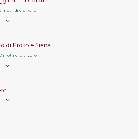
gioni e il Chianti
Contatti
 metri di dislivello
e
llo di Brolio e Siena
 metri di dislivello
e
rci
e