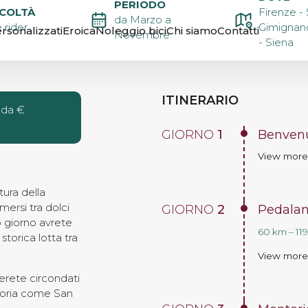
PERIODO
BIKE
ICOLTÀ
Firenze -
da Marzo a
 rider
Gimignano
rsonalizzati
Eroica
Noleggio bici
Chi siamo
Contatti
Novembre
- Siena
ENZE A
ITINERARIO
 da €
GIORNO
1
Benvenu
View mor
ltura della
mersi tra dolci
GIORNO
2
Pedalan
o giorno avrete
60 km – 119
storica lotta tra
View mor
erete circondati
 storia come San