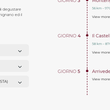
GIORNO
3
Monterig
56 km – 970
 di degustare
mignano ed il
View mor
GIORNO
4
Il Caste
58 km – 870
View mor
GIORNO
5
Arrivede
View mor
STA)