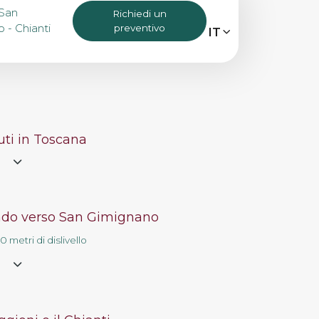
 San
Richiedi un
 - Chianti
preventivo
MENU
IT
IT
EN
Bike Tours
ti in Toscana
Tour personalizzati
e
Eroica
do verso San Gimignano
0 metri di dislivello
Noleggio bici
e
Chi siamo