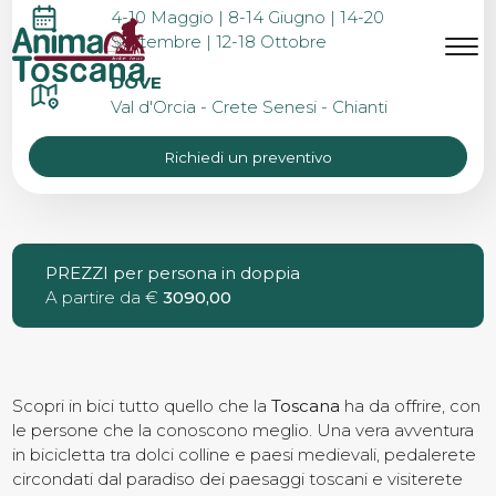
TUSCANY BIKE TOUR
4-10 Maggio | 8-14 Giugno | 14-20
Settembre | 12-18 Ottobre
MENU
IT
EN
DOVE
Val d'Orcia - Crete Senesi - Chianti
Bike Tours
Richiedi un preventivo
Tour personalizzati
PREZZI per persona in doppia
A partire da €
Eroica
3090,00
Noleggio bici
Scopri in bici tutto quello che la
Toscana
ha da offrire, con
le persone che la conoscono meglio. Una vera avventura
in bicicletta tra dolci colline e paesi medievali, pedalerete
Chi siamo
circondati dal paradiso dei paesaggi toscani e visiterete