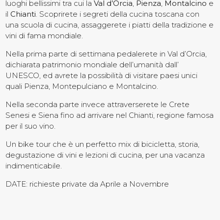
luoghi bellissimi tra cui la
Val d’Orcia
,
Pienza
,
Montalcino
e
il
Chianti
. Scoprirete i segreti della cucina toscana con
Contatti
una scuola di cucina, assaggerete i piatti della tradizione e
vini di fama mondiale.
Nella prima parte di settimana pedalerete in Val d’Orcia,
dichiarata patrimonio mondiale dell’umanità dall’
UNESCO, ed avrete la possibilità di visitare paesi unici
quali Pienza, Montepulciano e Montalcino.
Nella seconda parte invece attraverserete le Crete
Senesi e Siena fino ad arrivare nel Chianti, regione famosa
per il suo vino.
Un bike tour che è un perfetto mix di bicicletta, storia,
degustazione di vini e lezioni di cucina, per una vacanza
indimenticabile.
DATE: richieste private da Aprile a Novembre