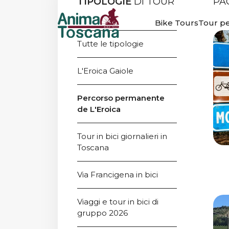
TIPOLOGIE
DI TOUR
PA
PERCORSO
Bike Tours
Tour pe
PERMANENTE
Tutte le tipologie
L'EROICA
L'Eroica Gaiole
Percorso permanente 
de L'Eroica
Tour in bici giornalieri in 
Toscana
Via Francigena in bici
Viaggi e tour in bici di 
gruppo 2026