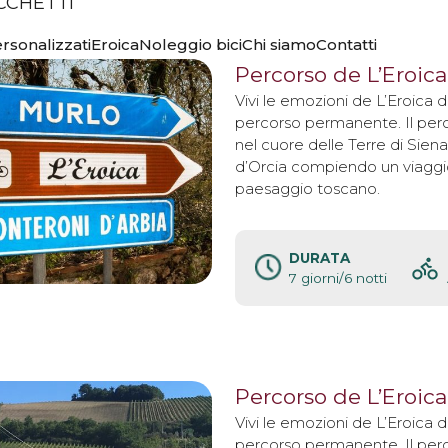
CCHETTI
rsonalizzati
Eroica
Noleggio bici
Chi siamo
Contatti
 DE
Percorso de L’Eroica
Vivi le emozioni de L’Eroica 
percorso permanente. Il perc
nel cuore delle Terre di Siena 
d’Orcia compiendo un viaggio
paesaggio toscano.
DURATA
7 giorni/6 notti
Percorso de L’Eroica
Vivi le emozioni de L’Eroica 
percorso permanente. Il perc