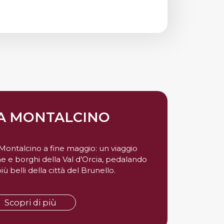
A MONTALCINO
 Montalcino a fine maggio: un viaggio
he e borghi della Val d’Orcia, pedalando
ù belli della città del Brunello.
Scopri di più