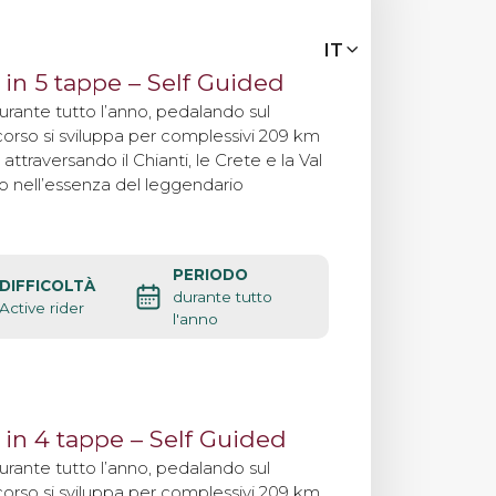
MENU
IT
IT
EN
 in 5 tappe – Self Guided
durante tutto l’anno, pedalando sul
orso si sviluppa per complessivi 209 km
Bike Tours
attraversando il Chianti, le Crete e la Val
 nell’essenza del leggendario
Tour personalizzati
PERIODO
DIFFICOLTÀ
Eroica
durante tutto
Active rider
l'anno
Noleggio bici
 in 4 tappe – Self Guided
Chi siamo
durante tutto l’anno, pedalando sul
orso si sviluppa per complessivi 209 km