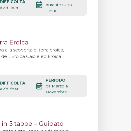
DIFFICOLTÀ
durante tutto
Avid rider
l'anno
rra Eroica
a alla scoperta di terra eroica,
i de L’Eroica Gaiole ed Eroica
PERIODO
DIFFICOLTÀ
da Marzo a
Avid rider
Novembre
 in 5 tappe – Guidato