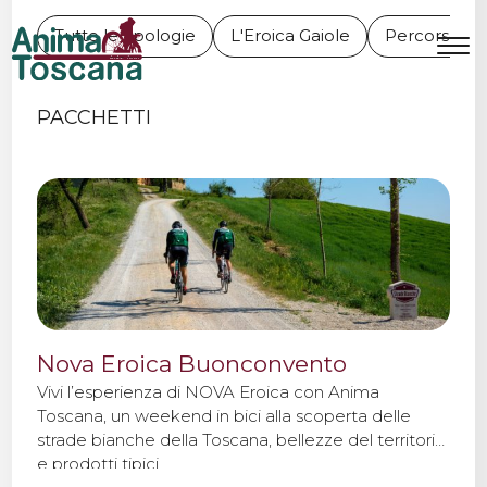
VIAGGI IN BICI SELF-
Tutte le tipologie
L'Eroica Gaiole
Percorso pe
GUIDED
MENU
IT
EN
PACCHETTI
Bike Tours
Tour personalizzati
Eroica
Nova Eroica Buonconvento
Noleggio bici
Vivi l’esperienza di NOVA Eroica con Anima
Toscana, un weekend in bici alla scoperta delle
strade bianche della Toscana, bellezze del territorio
Chi siamo
e prodotti tipici.